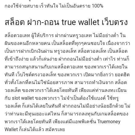
กองใช้จ่ายสบาย เร็วทันใจ ไม่เป็นอันตราย 100%
สล็อต ฝาก-ถอน true wallet เว็บตรง
สล็อตวอเลท ผู้ให้บริการ ฝากผ่านทรูวอเลท ไม่มีอย่างต่ำ ใน
ฝันของคนอีกหลายคน เป็นสล็อตที่ทุกๆคนชอบใจ เนื่องจากว่า
เป็นการฝากเบิกเงินผ่าน ทรูวอลเล็ท สล็อตวอลเล็ท เป็นสล็อต
ที่เข้าถึงง่าย แล้วก็เล่นง่าย ฝากถอนไม่มีอย่างต่ำ เท่าไร ท่านก็
สามารถสนุกสนานกับเกมสล็อตวอเลท ของพวกเราได้เลยใน
ทันที เว็บไซต์ตรงวอลเล็ท ของพวกเรา เปิดมากยิ่งกว่า ยอดฮิต
ทั่วทั้งโลกที่คนไม่ใช่น้อยสารภาพ สามารถทำเงินจาก สล็อต
วอลเล็ต ของพวกเราได้เลยโดยทันที เพียงแค่ท่านลงทะเบียน
กับ slot wallet ของพวกเรา ไม่จำเป็นต้องใช้แบงค์ ใช้ทรู
วอลเล็ต ก็เล่นได้เลยในทันที ฝากถอนไม่มีอย่างน้อยอีกด้วย ไม่
ว่าท่านจะมีทุนเยอะแค่ไหน ก็สามารถลงทุนกับเกมสล็อตของ
พวกเราได้เลยโดยทันที เพียงแต่มีแอพพิเคชั่น Truemoney
Wallet ก็เล่นได้แล้ว สมัครเลย