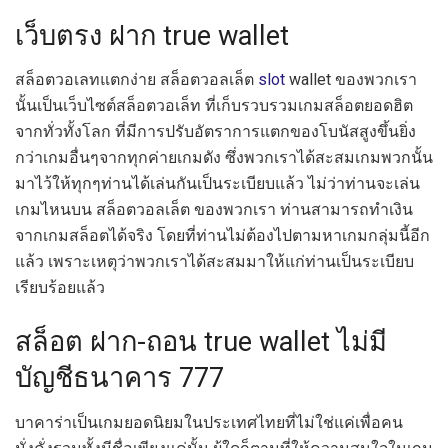
เว็บตรง ฝาก true wallet
สล็อตวอเลทแตกง่าย สล็อตวอลเล็ต
slot
wallet ของพวกเรา
นั้นเป็นเว็บไซต์สล็อตวอเล็ท ที่เก็บรวบรวมเกมสล็อตยอดฮิต
จากทั่วทั้งโลก ที่มีการปรับอัตราการแตกของโบนัสสูงขึ้นยิ่ง
กว่าเกมอื่นๆจากทุกค่ายเกมดัง ซึ่งพวกเราได้สะสมเกมพวกนั้น
มาไว้ให้ทุกๆท่านได้เล่นกันเป็นระเบียบแล้ว ไม่ว่าท่านจะเล่น
เกมไหนบน สล็อตวอลเล็ต ของพวกเรา ท่านสามารถทำเงิน
จากเกมสล็อตได้จริง โดยที่ท่านไม่ต้องไปตามหาเกมกลุ่มนี้อีก
แล้ว เพราะเหตุว่าพวกเราได้สะสมมาให้แก่ท่านเป็นระเบียบ
เรียบร้อยแล้ว
สล็อต ฝาก-ถอน true wallet ไม่มี
บัญชีธนาคาร 777
บาคาร่าเป็นเกมยอดนิยมในประเทศไทยที่ไม่ใช่แค่เพื่อคน